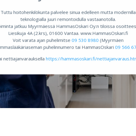
Tuttu hoitohenkilökunta palvelee sinua edelleen mutta modernilla
teknologialla juuri remontoidulla vastaanotolla.
iminta jatkuu Myyrmäessä HammasOskari Oy:n tiloissa osoittee
Liesikuja 4A (2.krs), 01600 Vantaa. www.HammasOskari.fi
Voit varata ajan puhelimitse
09 530 8980
(Myyrmäen
mmaslääkäriaseman puhelinnumero tai HammasOskari
09 566 6
i nettiajanvarauksella
https://hammasoskari.fi/nettiajanvaraus.ht