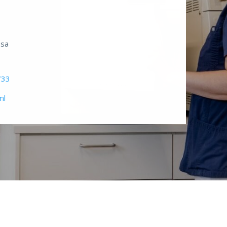
ssa
733
ml