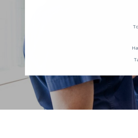
To
Ha
Ta