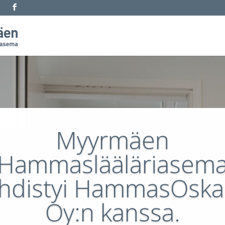
Myyrmäen
Hammaslääläriasem
hdistyi HammasOska
Oy:n kanssa.